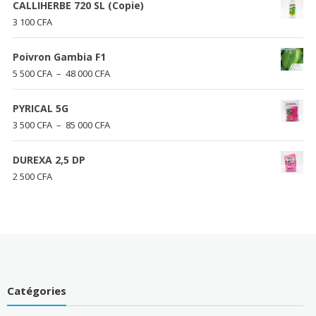
CALLIHERBE 720 SL (Copie)
3 100
CFA
Poivron Gambia F1
Plage
5 500
CFA
–
48 000
CFA
de
prix :
PYRICAL 5G
5
Plage
3 500
CFA
–
85 000
CFA
500 CFA
de
à
prix :
DUREXA 2,5 DP
48
3
2 500
CFA
000 CFA
500 CFA
à
85
000 CFA
Catégories