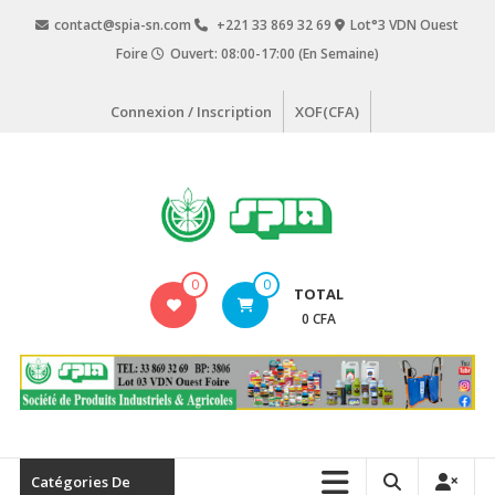
Aller
contact@spia-sn.com
+221 33 869 32 69
Lot°3 VDN Ouest
au
Foire
Ouvert: 08:00-17:00 (En Semaine)
contenu
Connexion / Inscription
XOF(CFA)
SPIA
0
0
TOTAL
Société
0 CFA
de
Produits
Industriels
&
Agricoles
Catégories De