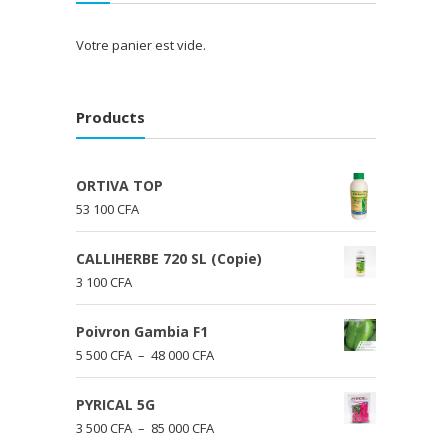
Votre panier est vide.
Products
ORTIVA TOP
53 100
CFA
CALLIHERBE 720 SL (Copie)
3 100
CFA
Poivron Gambia F1
Plage
5 500
CFA
–
48 000
CFA
de
prix :
PYRICAL 5G
5
Plage
3 500
CFA
–
85 000
CFA
500 CFA