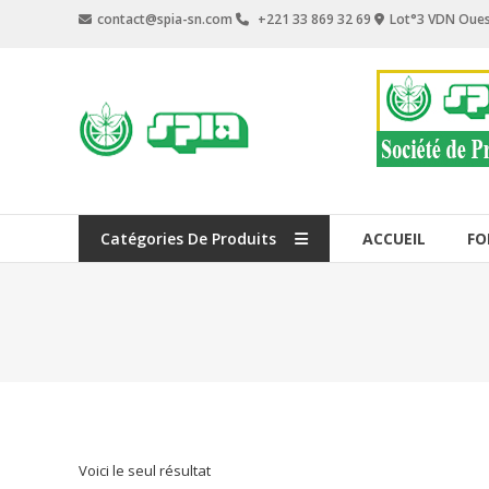
Aller
contact@spia-sn.com
+221 33 869 32 69
Lot°3 VDN Oues
au
contenu
SPIA
Société
de
Produits
Industriels
Catégories De Produits
ACCUEIL
FO
&
Agricoles
Voici le seul résultat