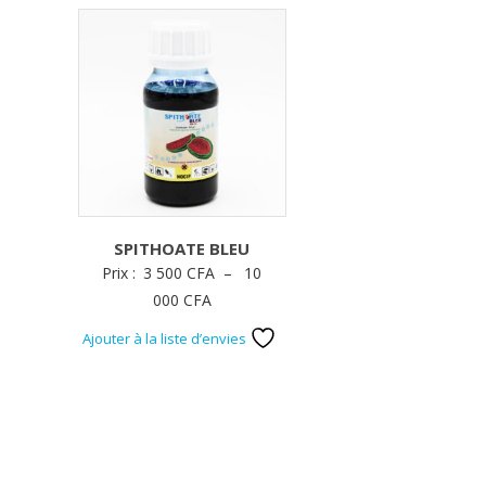
SPITHOATE BLEU
Prix :
3 500
CFA
–
10
Plage
000
CFA
de
Ajouter à la liste d’envies
prix :
3
500 CFA
à
10