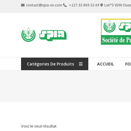
Aller
contact@spia-sn.com
+221 33 869 32 69
Lot°3 VDN Oues
au
contenu
SPIA
Société
de
Produits
Industriels
Catégories De Produits
ACCUEIL
FO
&
Agricoles
Voici le seul résultat