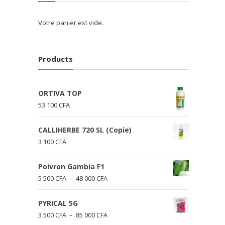
Votre panier est vide.
Products
ORTIVA TOP
53 100
CFA
CALLIHERBE 720 SL (Copie)
3 100
CFA
Poivron Gambia F1
Plage
5 500
CFA
–
48 000
CFA
de
prix :
PYRICAL 5G
5
Plage
3 500
CFA
–
85 000
CFA
500 CFA