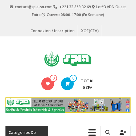
Aller
contact@spia-sn.com
+221 33 869 32 69
Lot°3 VDN Ouest
au
Foire
Ouvert: 08:00-17:00 (En Semaine)
contenu
Connexion / Inscription
XOF(CFA)
SPIA
0
0
TOTAL
Société
0 CFA
de
Produits
Industriels
&
Agricoles
Catégories De