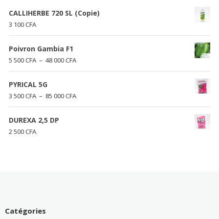
CALLIHERBE 720 SL (Copie)
3 100
CFA
Poivron Gambia F1
Plage
5 500
CFA
–
48 000
CFA
de
prix :
PYRICAL 5G
5
Plage
3 500
CFA
–
85 000
CFA
500 CFA
de
à
prix :
DUREXA 2,5 DP
48
3
2 500
CFA
000 CFA
500 CFA
à
85
000 CFA
Catégories