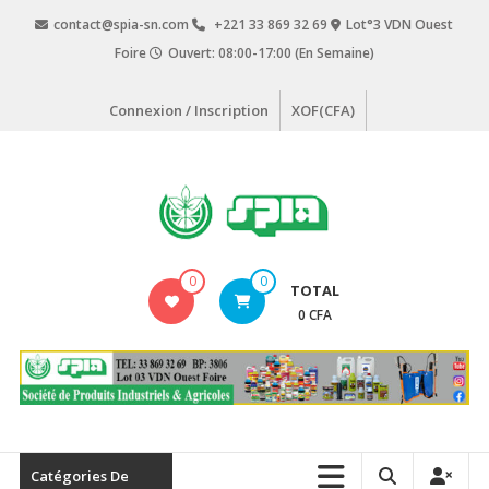
Aller
contact@spia-sn.com
+221 33 869 32 69
Lot°3 VDN Ouest
au
Foire
Ouvert: 08:00-17:00 (En Semaine)
contenu
Connexion / Inscription
XOF(CFA)
SPIA
0
0
TOTAL
Société
0 CFA
de
Produits
Industriels
&
Agricoles
Catégories De