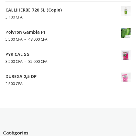
CALLIHERBE 720 SL (Copie)
3 100
CFA
Poivron Gambia F1
Plage
5 500
CFA
–
48 000
CFA
de
prix :
PYRICAL 5G
5
Plage
3 500
CFA
–
85 000
CFA
500 CFA
de
à
prix :
DUREXA 2,5 DP
48
3
2 500
CFA
000 CFA
500 CFA
à
85
000 CFA
Catégories