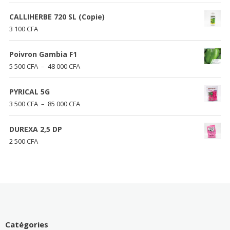
CALLIHERBE 720 SL (Copie)
3 100
CFA
Poivron Gambia F1
Plage
5 500
CFA
–
48 000
CFA
de
prix :
PYRICAL 5G
5
Plage
3 500
CFA
–
85 000
CFA
500 CFA
de
à
prix :
DUREXA 2,5 DP
48
3
2 500
CFA
000 CFA
500 CFA
à
85
000 CFA
Catégories