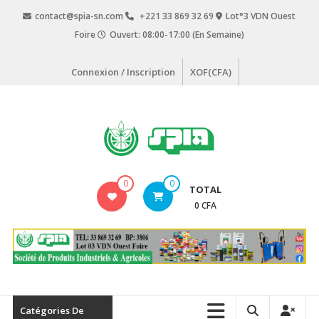
Aller
contact@spia-sn.com
+221 33 869 32 69
Lot°3 VDN Ouest
au
Foire
Ouvert: 08:00-17:00 (En Semaine)
contenu
Connexion / Inscription
XOF(CFA)
SPIA
0
0
TOTAL
Société
0 CFA
de
Produits
Industriels
&
Agricoles
Catégories De