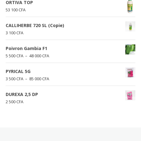
ORTIVA TOP
53 100
CFA
CALLIHERBE 720 SL (Copie)
3 100
CFA
Poivron Gambia F1
Plage
5 500
CFA
–
48 000
CFA
de
prix :
PYRICAL 5G
5
Plage
3 500
CFA
–
85 000
CFA
500 CFA
de
à
prix :
DUREXA 2,5 DP
48
3
2 500
CFA
000 CFA
500 CFA
à
85
000 CFA