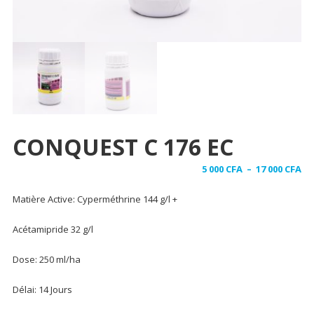
CONQUEST C 176 EC
Pl
5 000
CFA
–
17 000
CFA
de
Matière Active: Cyperméthrine 144 g/l +
pri
5
Acétamipride 32 g/l
00
à
Dose: 250 ml/ha
17
00
Délai: 14 Jours