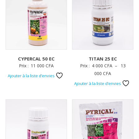
CYPERCAL 50 EC
TITAN 25 EC
Prix :
11 000
CFA
Prix :
4 000
CFA
–
13
Plage
000
CFA
Ajouter à la liste d’envies
de
Ajouter à la liste d’envies
prix :
4
000 CFA
à
13
000 CFA