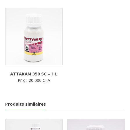
2
50
à
8
00
ATTAKAN 350 SC – 1 L
Prix :
20 000
CFA
Produits similaires