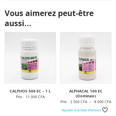
Vous aimerez peut-être
aussi…
CALPHOS 500 EC – 1 L
ALPHACAL 100 EC
(Dominex)
Prix :
11 000
CFA
Pl
Prix :
2 500
CFA
–
8 000
CFA
de
Ajouter à la liste d’envies
pri