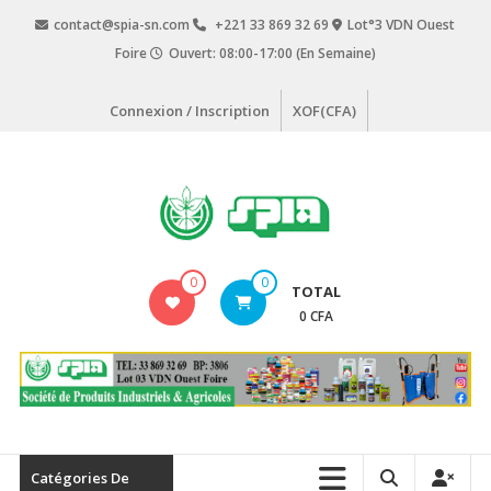
Aller
contact@spia-sn.com
+221 33 869 32 69
Lot°3 VDN Ouest
au
Foire
Ouvert: 08:00-17:00 (En Semaine)
contenu
Connexion / Inscription
XOF(CFA)
SPIA
0
0
TOTAL
Société
0 CFA
de
Produits
Industriels
&
Agricoles
Catégories De