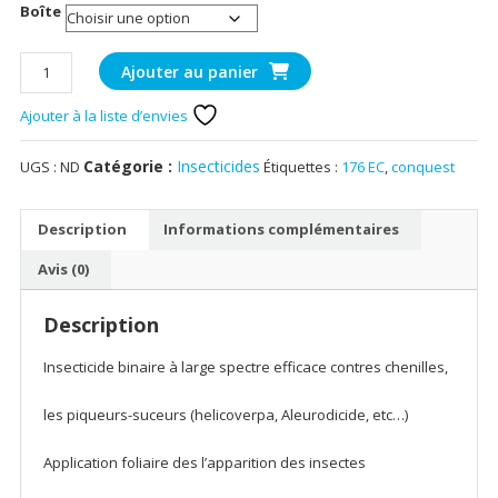
Boîte
quantité
Ajouter au panier
de
CONQUEST
Ajouter à la liste d’envies
C
176
Catégorie :
Insecticides
UGS :
ND
Étiquettes :
176 EC
,
conquest
EC
Description
Informations complémentaires
Avis (0)
Description
Insecticide binaire à large spectre efficace contres chenilles,
les piqueurs-suceurs (helicoverpa, Aleurodicide, etc…)
Application foliaire des l’apparition des insectes