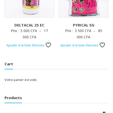
DELTACAL 25 EC
PYRICAL 5G
Prix :
5 000
CFA
–
17
Prix :
3 500
CFA
–
85
Plage
Plage
000
CFA
000
CFA
de
de
Ajouter à la liste d’envies
Ajouter à la liste d’envies
prix :
prix :
5
3
000 CFA
500 CFA
Cart
à
à
17
85
Votre panier est vide.
000 CFA
000 CFA
Products