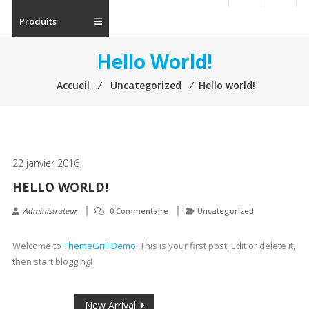
Produits
Hello World!
Accueil
⁄
Uncategorized
⁄
Hello world!
22 janvier 2016
HELLO WORLD!
Administrateur
0 Commentaire
Uncategorized
Welcome to
ThemeGrill Demo
. This is your first post. Edit or delete it,
then start blogging!
Navigation
New Arrival