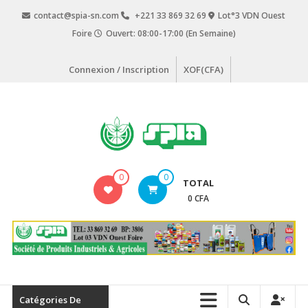
Aller
contact@spia-sn.com
+221 33 869 32 69
Lot°3 VDN Ouest
au
Foire
Ouvert: 08:00-17:00 (En Semaine)
contenu
Connexion / Inscription
XOF(CFA)
SPIA
0
0
TOTAL
Société
0 CFA
de
Produits
Industriels
&
Agricoles
Catégories De