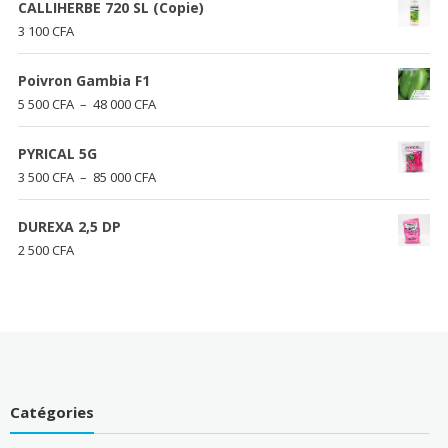
CALLIHERBE 720 SL (Copie)
3 100
CFA
Poivron Gambia F1
Plage
5 500
CFA
–
48 000
CFA
de
prix :
PYRICAL 5G
5
Plage
3 500
CFA
–
85 000
CFA
500 CFA
de
à
prix :
DUREXA 2,5 DP
48
3
2 500
CFA
000 CFA
500 CFA
à
85
000 CFA
Catégories