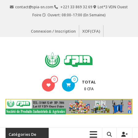
Aller
contact@spia-sn.com
+221 33 869 32 69
Lot°3 VDN Ouest
au
Foire
Ouvert: 08:00-17:00 (En Semaine)
contenu
Connexion / Inscription
XOF(CFA)
SPIA
0
0
TOTAL
Société
0 CFA
de
Produits
Industriels
&
Agricoles
Catégories De