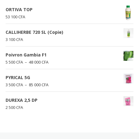
ORTIVA TOP
53 100
CFA
CALLIHERBE 720 SL (Copie)
3 100
CFA
Poivron Gambia F1
Plage
5 500
CFA
–
48 000
CFA
de
prix :
PYRICAL 5G
5
Plage
3 500
CFA
–
85 000
CFA
500 CFA
de
à
prix :
DUREXA 2,5 DP
48
3
2 500
CFA
000 CFA
500 CFA
à
85
000 CFA