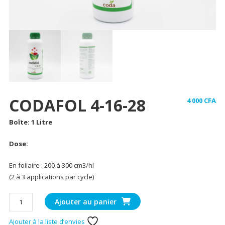
CODAFOL 4-16-28
4 000
CFA
Boîte: 1 Litre
Dose:
En foliaire : 200 à 300 cm3/hl
(2 à 3 applications par cycle)
quantité
Ajouter au panier
de
CODAFOL
Ajouter à la liste d’envies