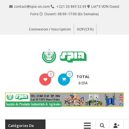
Aller
contact@spia-sn.com
+221 33 869 32 69
Lot°3 VDN Ouest
au
Foire
Ouvert: 08:00-17:00 (En Semaine)
contenu
Connexion / Inscription
XOF(CFA)
SPIA
0
0
TOTAL
Société
0 CFA
de
Produits
Industriels
&
Agricoles
Catégories De