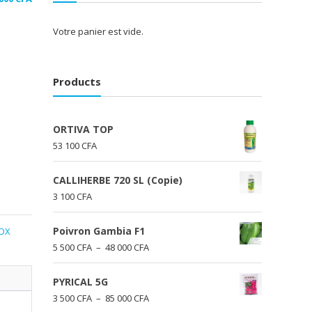
de
prix :
Votre panier est vide.
3
500 CFA
à
Products
11
000 CFA
ORTIVA TOP
53 100
CFA
CALLIHERBE 720 SL (Copie)
3 100
CFA
Poivron Gambia F1
OX
Plage
5 500
CFA
–
48 000
CFA
de
prix :
PYRICAL 5G
5
Plage
3 500
CFA
–
85 000
CFA
500 CFA