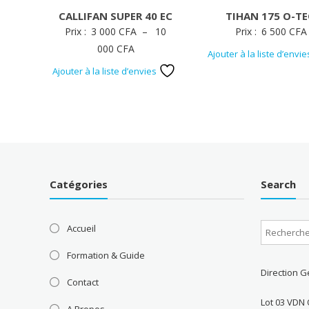
CALLIFAN SUPER 40 EC
TIHAN 175 O-T
Prix :
3 000
CFA
–
10
Prix :
6 500
CFA
Plage
000
CFA
Ajouter à la liste d’envi
de
Ajouter à la liste d’envies
prix :
3
000 CFA
à
10
000 CFA
Catégories
Search
Accueil
Formation & Guide
Direction G
Contact
Lot 03 VDN 
A Propos