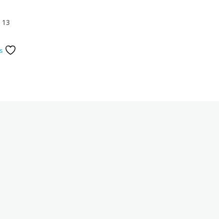
13
ge
es
:
 CFA
 CFA