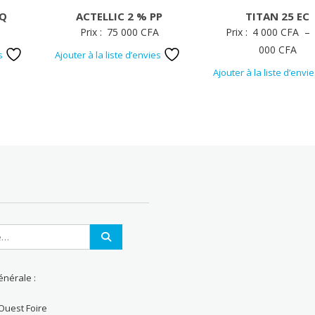
EQ
ACTELLIC 2 % PP
TITAN 25 EC
Prix :
75 000
CFA
Prix :
4 000
CFA
–
Pla
000
CFA
es
Ajouter à la liste d’envies
de
Ajouter à la liste d’envi
prix 
4
000
à
13
000
énérale :
Ouest Foire