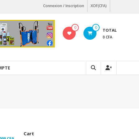
Connexion / Inscription
XOF(CFA)
0
0
TOTAL
0 CFA
MPTE
Cart
Plage
 000
CFA