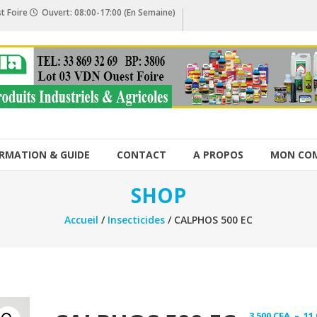
t Foire
Ouvert: 08:00-17:00 (En Semaine)
RMATION & GUIDE
CONTACT
A PROPOS
MON CO
SHOP
Accueil
/
Insecticides
/ CALPHOS 500 EC
3 500
CFA
–
11