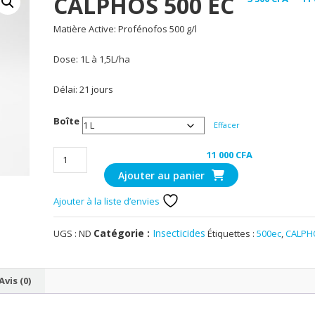
CALPHOS 500 EC
Matière Active: Profénofos 500 g/l
Dose: 1L à 1,5L/ha
Délai: 21 jours
Boîte
Effacer
quantité
11 000
CFA
de
Ajouter au panier
CALPHOS
Ajouter à la liste d’envies
500
EC
Catégorie :
Insecticides
UGS :
ND
Étiquettes :
500ec
,
CALPH
Avis (0)