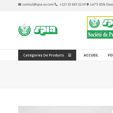
Aller
contact@spia-sn.com
+221 33 869 32 69
Lot°3 VDN Oues
au
contenu
SPIA
Société
de
Produits
Industriels
Catégories De Produits
ACCUEIL
FO
&
Agricoles