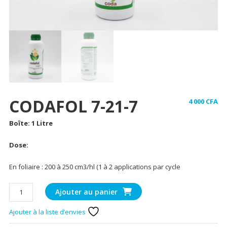
CODAFOL 7-21-7
4 000
CFA
Boîte: 1 Litre
Dose:
En foliaire : 200 à 250 cm3/hl (1 à 2 applications par cycle
quantité
Ajouter au panier
de
CODAFOL
Ajouter à la liste d’envies
7-