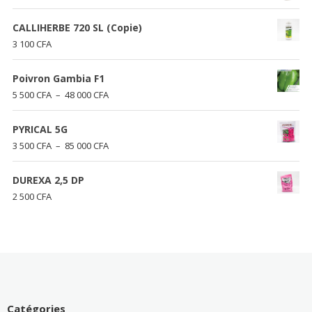
CALLIHERBE 720 SL (Copie)
3 100
CFA
Poivron Gambia F1
Plage
5 500
CFA
–
48 000
CFA
de
prix :
PYRICAL 5G
5
Plage
3 500
CFA
–
85 000
CFA
500 CFA
de
à
prix :
DUREXA 2,5 DP
48
3
2 500
CFA
000 CFA
500 CFA
à
85
000 CFA
Catégories