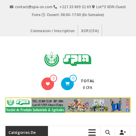
Aller
contact@spia-sn.com
+221 33 869 32 69
Lot°3 VDN Ouest
au
Foire
Ouvert: 08:00-17:00 (En Semaine)
contenu
Connexion / Inscription
XOF(CFA)
SPIA
0
0
TOTAL
Société
0 CFA
de
Produits
Industriels
&
Agricoles
Catégories De