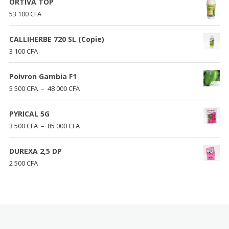
ORTIVA TOP
53 100
CFA
CALLIHERBE 720 SL (Copie)
3 100
CFA
Poivron Gambia F1
Plage
5 500
CFA
–
48 000
CFA
de
prix :
PYRICAL 5G
5
Plage
3 500
CFA
–
85 000
CFA
500 CFA
de
à
prix :
DUREXA 2,5 DP
48
3
2 500
CFA
000 CFA
500 CFA
à
85
000 CFA