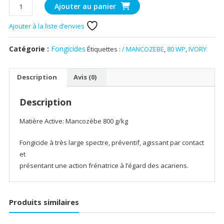
quantité
Ajouter au panier
de
IVORY
Ajouter à la liste d’envies
80
WP
Catégorie :
Fongicides
Étiquettes :
/ MANCOZEBE
,
80 WP
,
IVORY
/
MANCOZEBE
Description
Avis (0)
Description
Matière Active: Mancozèbe 800 g/kg
Fongicide à très large spectre, préventif, agissant par contact
et
présentant une action frénatrice à l’égard des acariens.
Produits similaires