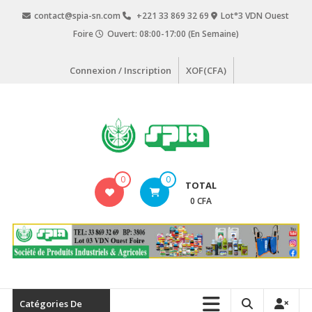
Aller
contact@spia-sn.com
+221 33 869 32 69
Lot°3 VDN Ouest
au
Foire
Ouvert: 08:00-17:00 (En Semaine)
contenu
Connexion / Inscription
XOF(CFA)
SPIA
0
0
TOTAL
Société
0 CFA
de
Produits
Industriels
&
Agricoles
Catégories De