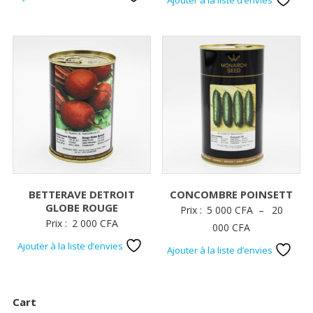
Ajouter à la liste d’envies
prix :
15
000 CFA
à
28
000 CFA
BETTERAVE DETROIT
CONCOMBRE POINSETT
GLOBE ROUGE
Prix :
5 000
CFA
–
20
Prix :
2 000
CFA
Plage
000
CFA
de
Ajouter à la liste d’envies
Ajouter à la liste d’envies
prix :
5
000 CFA
Cart