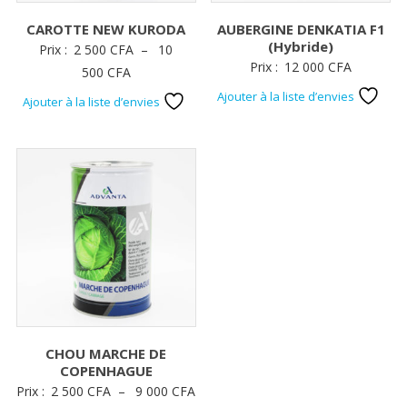
CAROTTE NEW KURODA
AUBERGINE DENKATIA F1
(Hybride)
Prix :
2 500
CFA
–
10
Prix :
12 000
CFA
Plage
500
CFA
de
Ajouter à la liste d’envies
Ajouter à la liste d’envies
prix :
2
500 CFA
à
10
500 CFA
CHOU MARCHE DE
COPENHAGUE
Plage
Prix :
2 500
CFA
–
9 000
CFA