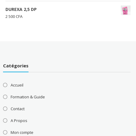
de
à
prix :
DUREXA 2,5 DP
48
3
2 500
CFA
000 CFA
500 CFA
à
85
000 CFA
Catégories
Accueil
Formation & Guide
Contact
A Propos
Mon compte