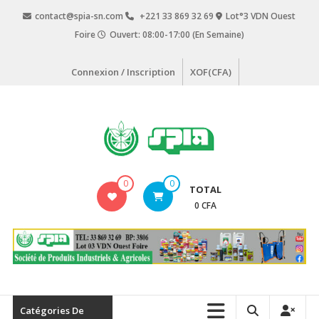
Aller
contact@spia-sn.com
+221 33 869 32 69
Lot°3 VDN Ouest
au
Foire
Ouvert: 08:00-17:00 (En Semaine)
contenu
Connexion / Inscription
XOF(CFA)
SPIA
0
0
TOTAL
Société
0 CFA
de
Produits
Industriels
&
Agricoles
Catégories De