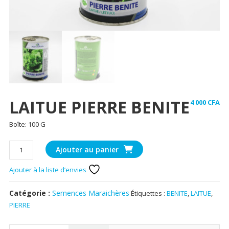
LAITUE PIERRE BENITE
4 000
CFA
Boîte: 100 G
quantité
Ajouter au panier
de
LAITUE
Ajouter à la liste d’envies
PIERRE
BENITE
Catégorie :
Semences Maraichères
Étiquettes :
BENITE
,
LAITUE
,
PIERRE