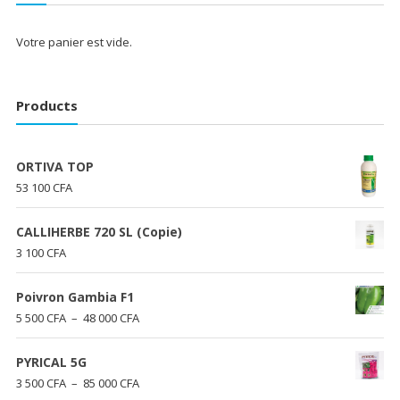
à
20
Votre panier est vide.
000 CFA
Products
ORTIVA TOP
53 100
CFA
CALLIHERBE 720 SL (Copie)
3 100
CFA
Poivron Gambia F1
Plage
5 500
CFA
–
48 000
CFA
de
prix :
PYRICAL 5G
5
Plage
3 500
CFA
–
85 000
CFA
500 CFA