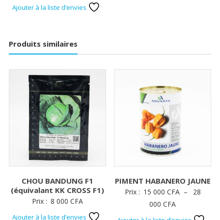
de
Ajouter à la liste d’envies
prix :
2
500 CFA
Produits similaires
à
9
000 CFA
CHOU BANDUNG F1
PIMENT HABANERO JAUNE
(équivalant KK CROSS F1)
Prix :
15 000
CFA
–
28
Prix :
8 000
CFA
Plage
000
CFA
de
Ajouter à la liste d’envies