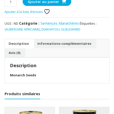
8
Ajouter au panier
de
00
DIAKHATOU
Ajouter à la liste d’envies
GUELEWARD
(AUBERGINE
Catégorie :
Semences Maraichères
UGS :
ND
Étiquettes :
AFRICAINE)
(AUBERGINE AFRICAINE)
,
DIAKHATOU
,
GUELEWARD
Description
Informations complémentaires
Avis (0)
Description
Monarch Seeds
Produits similaires