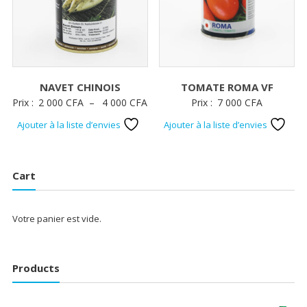
NAVET CHINOIS
TOMATE ROMA VF
Plage
Prix :
2 000
CFA
–
4 000
CFA
Prix :
7 000
CFA
de
Ajouter à la liste d’envies
Ajouter à la liste d’envies
prix :
2
000 CFA
Cart
à
4
Votre panier est vide.
000 CFA
Products