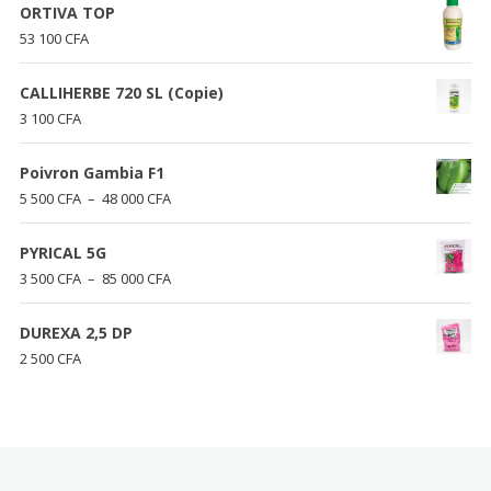
ORTIVA TOP
53 100
CFA
CALLIHERBE 720 SL (Copie)
3 100
CFA
Poivron Gambia F1
Plage
5 500
CFA
–
48 000
CFA
de
prix :
PYRICAL 5G
5
Plage
3 500
CFA
–
85 000
CFA
500 CFA
de
à
prix :
DUREXA 2,5 DP
48
3
2 500
CFA
000 CFA
500 CFA
à
85
000 CFA