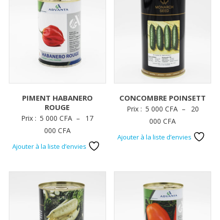
PIMENT HABANERO
CONCOMBRE POINSETT
ROUGE
Prix :
5 000
CFA
–
20
Prix :
5 000
CFA
–
17
Plage
000
CFA
Plage
000
CFA
de
Ajouter à la liste d’envies
de
prix :
Ajouter à la liste d’envies
prix :
5
5
000 CFA
000 CFA
à
à
20
17
000 CFA
000 CFA