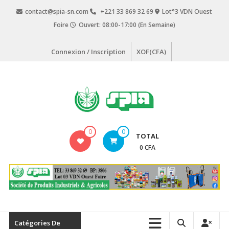
Aller
contact@spia-sn.com
+221 33 869 32 69
Lot°3 VDN Ouest
au
Foire
Ouvert: 08:00-17:00 (En Semaine)
contenu
Connexion / Inscription
XOF(CFA)
SPIA
0
0
TOTAL
Société
0 CFA
de
Produits
Industriels
&
Agricoles
Catégories De