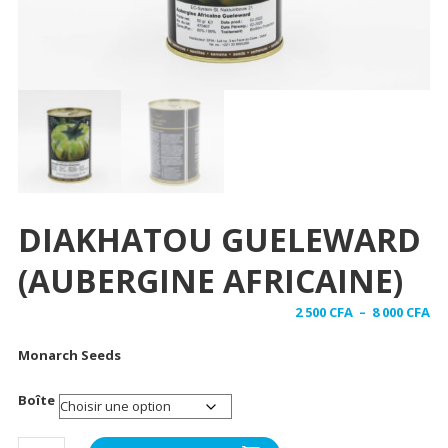
DIAKHATOU GUELEWARD
(AUBERGINE AFRICAINE)
Pl
2 500
CFA
–
8 000
CFA
de
Monarch Seeds
pri
2
Boîte
50
à
quantité