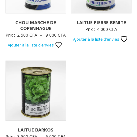
CHOU MARCHE DE
LAITUE PIERRE BENITE
COPENHAGUE
Prix :
4 000
CFA
Plage
Prix :
2 500
CFA
–
9 000
CFA
Ajouter à la liste d’envies
de
Ajouter à la liste d’envies
prix :
2
500 CFA
à
9
000 CFA
LAITUE BARKOS
Plage
Prix :
3 500
CFA
–
6 000
CFA