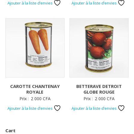
de
Ajouter à la liste d’envies
Ajouter à la liste d’envies
pri
2
00
à
5
50
CAROTTE CHANTENAY
BETTERAVE DETROIT
ROYALE
GLOBE ROUGE
Prix :
2 000
CFA
Prix :
2 000
CFA
Ajouter à la liste d’envies
Ajouter à la liste d’envies
Cart