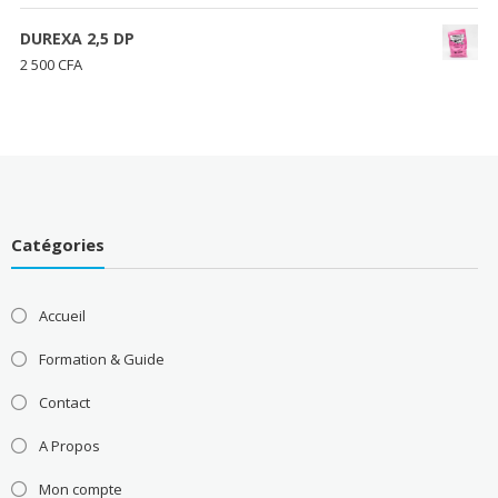
500 CFA
de
à
prix :
DUREXA 2,5 DP
48
3
2 500
CFA
000 CFA
500 CFA
à
85
000 CFA
Catégories
Accueil
Formation & Guide
Contact
A Propos
Mon compte