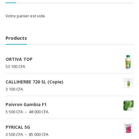
Votre panier est vide.
Products
ORTIVA TOP
53 100
CFA
CALLIHERBE 720 SL (Copie)
3 100
CFA
Poivron Gambia F1
Plage
5 500
CFA
–
48 000
CFA
de
prix :
PYRICAL 5G
5
Plage
3 500
CFA
–
85 000
CFA