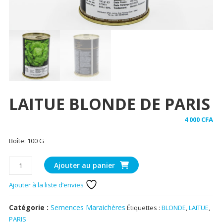
LAITUE BLONDE DE PARIS
4 000
CFA
Boîte: 100 G
quantité
Ajouter au panier
de
LAITUE
Ajouter à la liste d’envies
BLONDE
DE
Catégorie :
Semences Maraichères
Étiquettes :
BLONDE
,
LAITUE
,
PARIS
PARIS