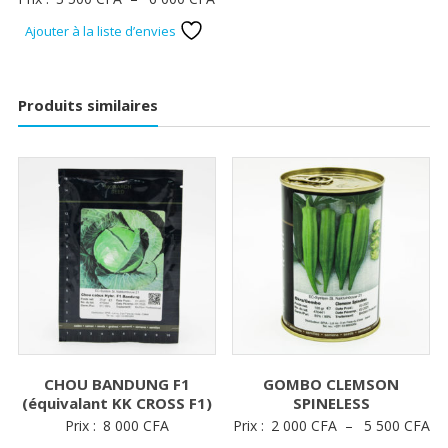
de
Ajouter à la liste d’envies
prix :
3
500 CFA
Produits similaires
à
6
000 CFA
CHOU BANDUNG F1
GOMBO CLEMSON
(équivalant KK CROSS F1)
SPINELESS
Pl
Prix :
8 000
CFA
Prix :
2 000
CFA
–
5 500
CFA