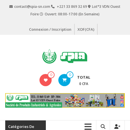
Aller
contact@spia-sn.com
+221 33 869 32 69
Lot°3 VDN Ouest
au
Foire
Ouvert: 08:00-17:00 (En Semaine)
contenu
Connexion / Inscription
XOF(CFA)
SPIA
0
0
TOTAL
Société
0 CFA
de
Produits
Industriels
&
Agricoles
Catégories De