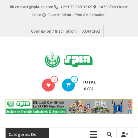
Aller
contact@spia-sn.com
+221 33 869 32 69
Lot°3 VDN Ouest
au
Foire
Ouvert: 08:00-17:00 (En Semaine)
contenu
Connexion / Inscription
XOF(CFA)
SPIA
0
0
TOTAL
Société
0 CFA
de
Produits
Industriels
&
Agricoles
Catégories De