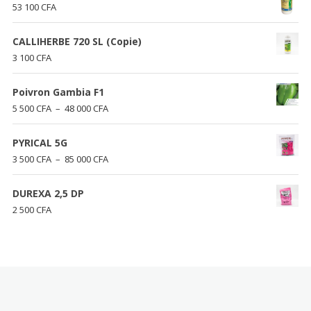
53 100
CFA
CALLIHERBE 720 SL (Copie)
3 100
CFA
Poivron Gambia F1
Plage
5 500
CFA
–
48 000
CFA
de
prix :
PYRICAL 5G
5
Plage
3 500
CFA
–
85 000
CFA
500 CFA
de
à
prix :
DUREXA 2,5 DP
48
3
2 500
CFA
000 CFA
500 CFA
à
85
000 CFA