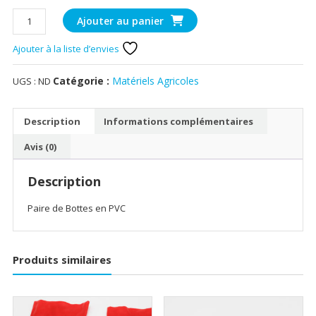
quantité
Ajouter au panier
de
Paire
Ajouter à la liste d’envies
de
Bottes
Catégorie :
Matériels Agricoles
UGS :
ND
en
PVC
Description
Informations complémentaires
Avis (0)
Description
Paire de Bottes en PVC
Produits similaires