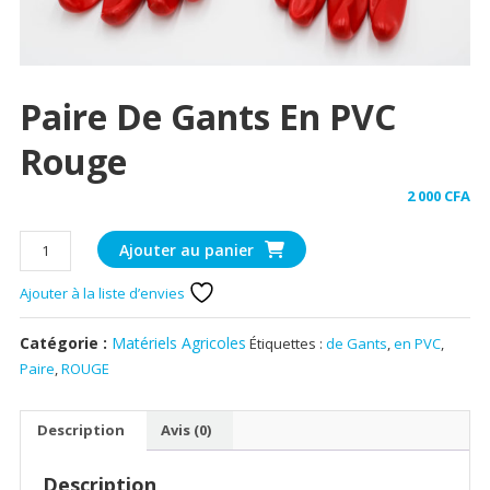
Paire De Gants En PVC
Rouge
2 000
CFA
quantité
Ajouter au panier
de
Paire
Ajouter à la liste d’envies
de
Gants
Catégorie :
Matériels Agricoles
Étiquettes :
de Gants
,
en PVC
,
en
Paire
,
ROUGE
PVC
rouge
Description
Avis (0)
Description