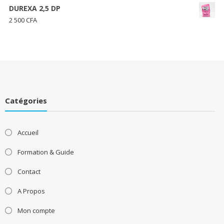
à
prix :
DUREXA 2,5 DP
48
3
2 500
CFA
000 CFA
500 CFA
à
85
000 CFA
Catégories
Accueil
Formation & Guide
Contact
A Propos
Mon compte