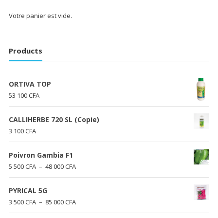
Votre panier est vide.
Products
ORTIVA TOP
53 100
CFA
CALLIHERBE 720 SL (Copie)
3 100
CFA
Poivron Gambia F1
Plage
5 500
CFA
–
48 000
CFA
de
prix :
PYRICAL 5G
5
Plage
3 500
CFA
–
85 000
CFA
500 CFA
de