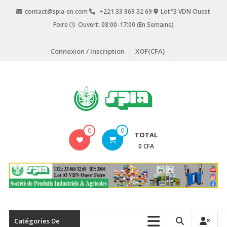
Aller
contact@spia-sn.com
+221 33 869 32 69
Lot°3 VDN Ouest
au
Foire
Ouvert: 08:00-17:00 (En Semaine)
contenu
Connexion / Inscription
XOF(CFA)
SPIA
0
0
TOTAL
Société
0 CFA
de
Produits
Industriels
&
Agricoles
Catégories De